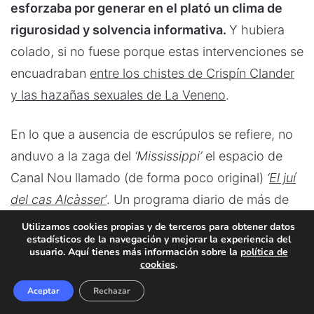
esforzaba por generar en el plató un clima de
rigurosidad y solvencia informativa.
Y hubiera
colado, si no fuese porque estas intervenciones se
encuadraban
entre los chistes de Crispín Clander
y las hazañas sexuales de La Veneno
.
En lo que a ausencia de escrúpulos se refiere, no
anduvo a la zaga del
‘Mississippi’
el espacio de
Canal Nou llamado (de forma poco original)
‘
El juí
del cas Alcàsser’
. Un programa diario de más de
dos horas que desgranaba por la tarde la vista
Utilizamos cookies propias y de terceros para obtener datos
estadísticos de la navegación y mejorar la experiencia del
celebrada por la mañana en el juicio contra Miguel
usuario. Aquí tienes más información sobre la
política de
Ricart.
cookies
.
Aceptar
Rechazar
Este espacio (en el que Fernando García y Juan
Facebook
Twitter
LinkedIn
Pinterest
WhatsApp
Telegram