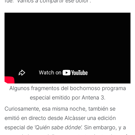
fue:
“vamos a compartir ese dolor”.
Algunos fragmentos del bochornoso programa
especial emitido por Antena 3.
Curiosamente, esa misma noche, también se
emitió en directo desde Alcàsser una edición
especial de
‘Quién sabe dónde’.
Sin embargo, y a