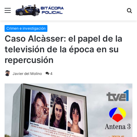
Menú
B
p
Crimen e investigación
Caso Alcàsser: el papel de la
televisión de la época en su
repercusión
Javier del Molino
4