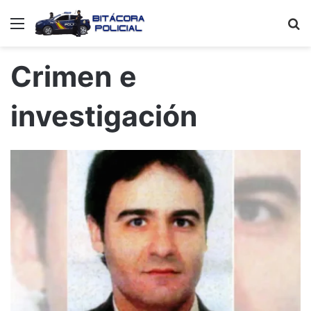
Menú
B
p
Crimen e
investigación