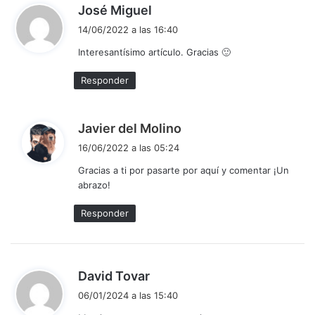
d
José Miguel
i
14/06/2022 a las 16:40
c
Interesantísimo artículo. Gracias 🙂
e
:
Responder
d
Javier del Molino
i
16/06/2022 a las 05:24
c
Gracias a ti por pasarte por aquí y comentar ¡Un
e
abrazo!
:
Responder
d
David Tovar
i
06/01/2024 a las 15:40
c