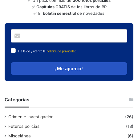
✅ Un pack con más de
300 fotos policiales
✅
Capítulos GRATIS
de los libros de BP
✅ El
boletín semestral
de novedades
He leído y acepto la
política de privacidad
¡ Me apunto !
Categorías
Crimen e investigación
(26)
Futuros policías
(18)
Miscelánea
(6)