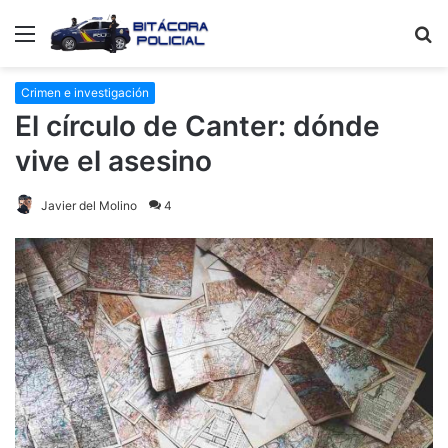
Menú
B
p
Crimen e investigación
El círculo de Canter: dónde
vive el asesino
Javier del Molino
4