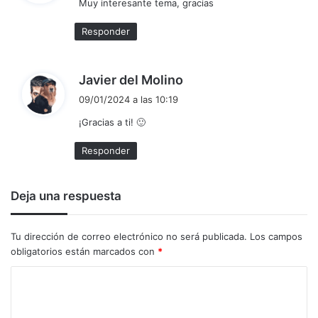
Muy interesante tema, gracias
e
:
Responder
d
Javier del Molino
i
09/01/2024 a las 10:19
c
¡Gracias a ti! 🙂
e
:
Responder
Deja una respuesta
Tu dirección de correo electrónico no será publicada.
Los campos
obligatorios están marcados con
*
C
o