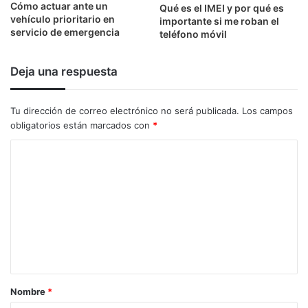
Cómo actuar ante un
Qué es el IMEI y por qué es
vehículo prioritario en
importante si me roban el
servicio de emergencia
teléfono móvil
Deja una respuesta
Tu dirección de correo electrónico no será publicada.
Los campos
obligatorios están marcados con
*
C
o
m
e
n
t
a
Nombre
*
r