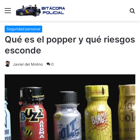
Menú
B
p
Seguridad personal
Qué es el popper y qué riesgos
esconde
Javier del Molino
0