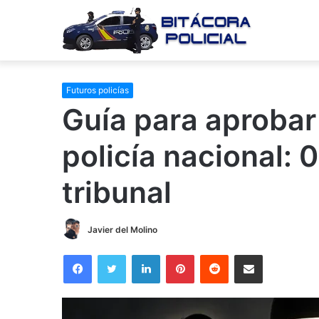
Futuros policías
Guía para aprobar 
policía nacional: 0
tribunal
Javier del Molino
Facebook
Twitter
LinkedIn
Pinterest
Reddit
Compartir por correo electrónico