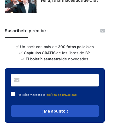
Feliú, la farmacéutica de Olot
Suscríbete y recibe
✅ Un pack con más de
300 fotos policiales
✅
Capítulos GRATIS
de los libros de BP
✅ El
boletín semestral
de novedades
He leído y acepto la
política de privacidad
¡ Me apunto !